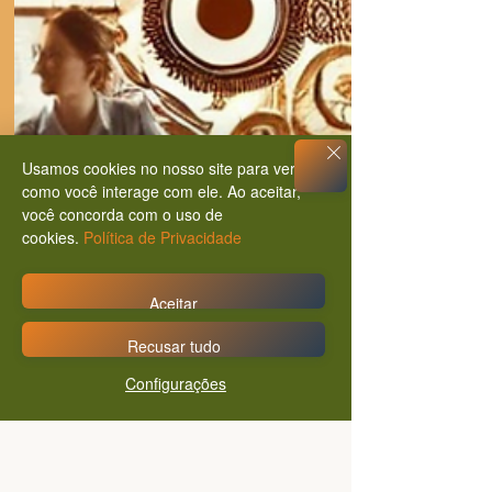
Usamos cookies no nosso site para ver
como você interage com ele. Ao aceitar,
você concorda com o uso de
cookies.
Política de Privacidade
Aceitar
Recusar tudo
Configurações