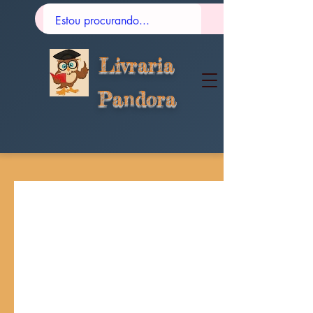
Livraria
Pandora