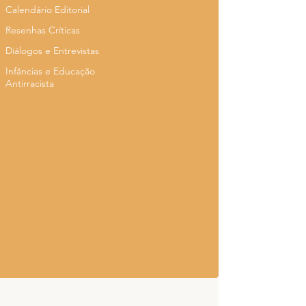
Calendário Editorial
Resenhas Críticas
Diálogos e Entrevistas
Infâncias e Educação
Antirracista