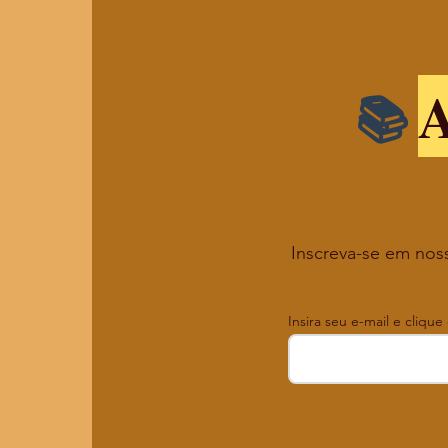
A
Inscreva-se em noss
Insira seu e-mail e clique