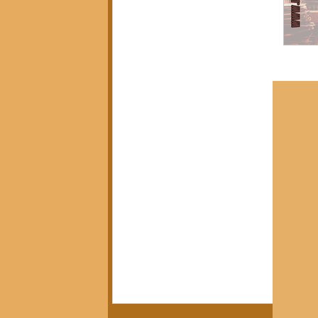
Política, Afeto e Subjetividade
(7)
7 posts
Pedagogia Crítica e Sociedade
(5)
5 posts
Arte, Estética e Política
(21)
21 posts
Movimentos Sociais e Resistência
(3)
3 posts
América Latina em Foco
(3)
3 posts
Crítica do Tempo Presente
(14)
14 posts
Notícias da Pandora
(12)
12 posts
Calendário Editorial
(13)
13 posts
Resenhas Críticas
(15)
15 posts
Diálogos e Entrevistas
(3)
3 posts
Infâncias e Educação Antirracista
(2)
2 posts