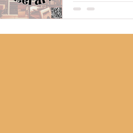
Setembro é um mês vibrant
que celebram a leitura, a e
livros, prepare-se para an
prometem enriquecer seu c
vamos explorar algumas da
acontecerão no Brasil e no 
UFPR – Um Encontro de