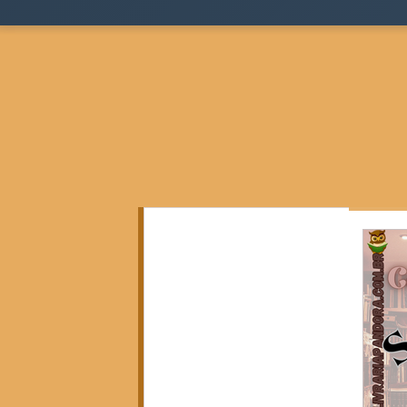
Todos as postagens
(136)
136 posts
Teoria Sociológica
(0)
0 post
Justiça, Estado e Sociedade
(17)
17 posts
Cidades, Espaço e Desigualdade
(2)
2 posts
Pensamento Negro e Decolonial
(28)
28 pos
Pensamento Social Brasileiro
(6)
6 posts