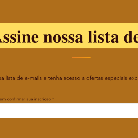
ssine nossa lista d
a lista de e-mails e tenha acesso a ofertas especiais exc
 em confirmar sua inscrição