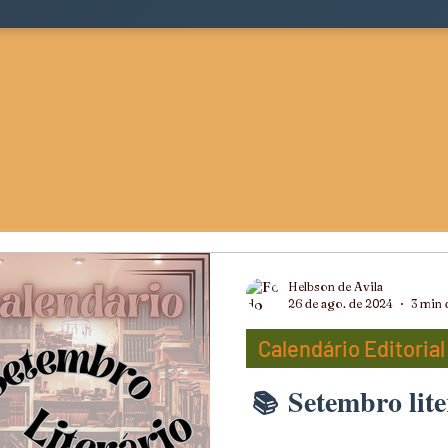
Helbson de Avila
26 de ago. de 2024
3 min 
Calendário Editorial
Setembro lite
ts