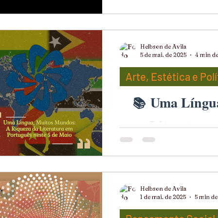
No dia 30 de agosto , a da
(ONU) como o Dia Interna
somos convocados a uma r
registro da memória das d
Helbson de Avila
específicos e profundamen
5 de mai. de 2025
4 min de
simbólico do Agosto Negro
Arte, Estética e Polí
negra. Aqui, o desaparec
Uma Língua
Literatura 
Neste dia 5 de maio, cele
Helbson de Avila
instituída pela Comunidad
1 de mai. de 2025
5 min de 
reconhecida pela UNESC
formalmente partilhado, m