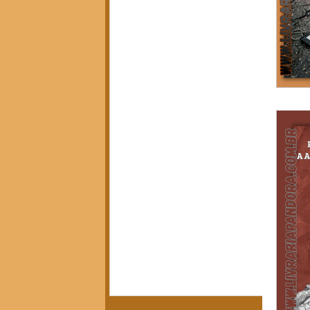
Política, Afeto e Subjetividade
(7)
7 posts
Pedagogia Crítica e Sociedade
(5)
5 posts
Arte, Estética e Política
(21)
21 posts
Movimentos Sociais e Resistência
(3)
3 posts
América Latina em Foco
(3)
3 posts
Crítica do Tempo Presente
(14)
14 posts
Notícias da Pandora
(12)
12 posts
Calendário Editorial
(13)
13 posts
Resenhas Críticas
(15)
15 posts
Diálogos e Entrevistas
(3)
3 posts
Infâncias e Educação Antirracista
(2)
2 posts