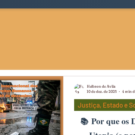
Helbson de Avila
10 de dez. de 2025
4 min de
Justiça, Estado e 
Por que os 
ts