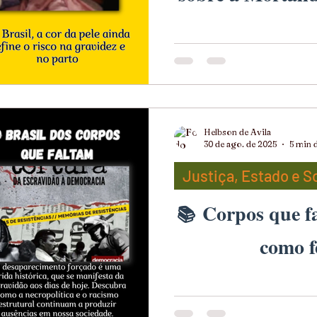
A mortalidade materna, d
gestação ou até 42 dias a
Organização Mundial da 
Saúde (OPAS) como um dos
Helbson de Avila
desenvolvimento humano, 
30 de ago. de 2025
5 min d
equidade de uma nação. M
Justiça, Estado e 
revela os limites de uma s
Corpos que f
como f