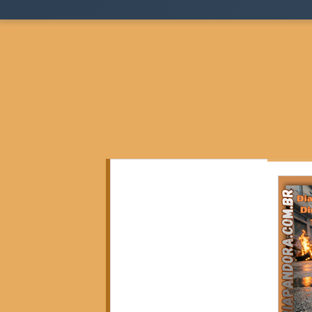
Todos as postagens
(136)
136 posts
Teoria Sociológica
(0)
0 post
Justiça, Estado e Sociedade
(17)
17 posts
Cidades, Espaço e Desigualdade
(2)
2 posts
Pensamento Negro e Decolonial
(28)
28 pos
Pensamento Social Brasileiro
(6)
6 posts