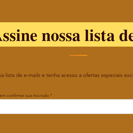
ssine nossa lista d
a lista de e-mails e tenha acesso a ofertas especiais exc
 em confirmar sua inscrição