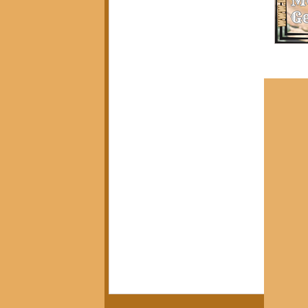
Política, Afeto e Subjetividade
(7)
7 posts
Pedagogia Crítica e Sociedade
(5)
5 posts
Arte, Estética e Política
(21)
21 posts
Movimentos Sociais e Resistência
(3)
3 posts
América Latina em Foco
(3)
3 posts
Crítica do Tempo Presente
(14)
14 posts
Notícias da Pandora
(12)
12 posts
Calendário Editorial
(13)
13 posts
Resenhas Críticas
(15)
15 posts
Diálogos e Entrevistas
(3)
3 posts
Infâncias e Educação Antirracista
(2)
2 posts