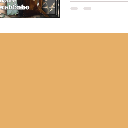
A história do Brasil é mar
enraizadas em um legado 
Nesse contexto de injustiç
conhecido como Mestre Ger
à luta pela justiça social 
interseccionalidade na c
opressão que afetam as