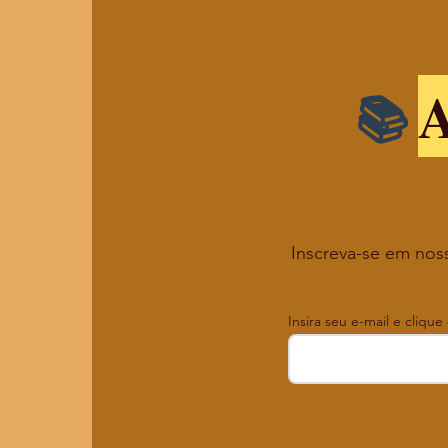
A
Inscreva-se em noss
Insira seu e-mail e clique