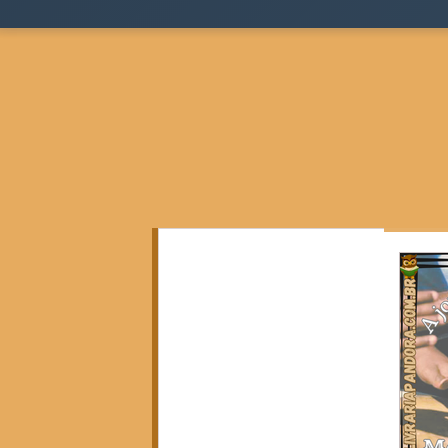
Todos as postagens
(136)
136 posts
Teoria Sociológica
(0)
0 post
Justiça, Estado e Sociedade
(17)
17 posts
Cidades, Espaço e Desigualdade
(2)
2 posts
Pensamento Negro e Decolonial
(28)
28 pos
Pensamento Social Brasileiro
(6)
6 posts