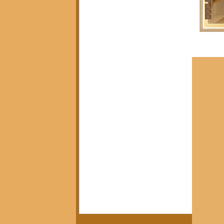
Política, Afeto e Subjetividade
(7)
7 posts
Pedagogia Crítica e Sociedade
(5)
5 posts
Arte, Estética e Política
(21)
21 posts
Movimentos Sociais e Resistência
(3)
3 posts
América Latina em Foco
(3)
3 posts
Crítica do Tempo Presente
(14)
14 posts
Notícias da Pandora
(12)
12 posts
Calendário Editorial
(13)
13 posts
Resenhas Críticas
(15)
15 posts
Diálogos e Entrevistas
(3)
3 posts
Infâncias e Educação Antirracista
(2)
2 posts