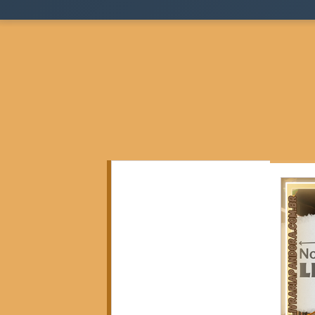
Todos as postagens
(136)
136 posts
Teoria Sociológica
(0)
0 post
Justiça, Estado e Sociedade
(17)
17 posts
Cidades, Espaço e Desigualdade
(2)
2 posts
Pensamento Negro e Decolonial
(28)
28 pos
Pensamento Social Brasileiro
(6)
6 posts