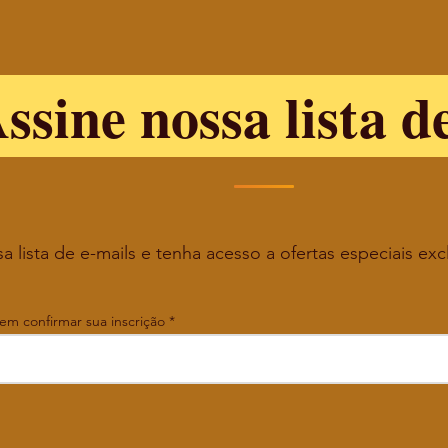
ssine nossa lista d
a lista de e-mails e tenha acesso a ofertas especiais exc
 em confirmar sua inscrição