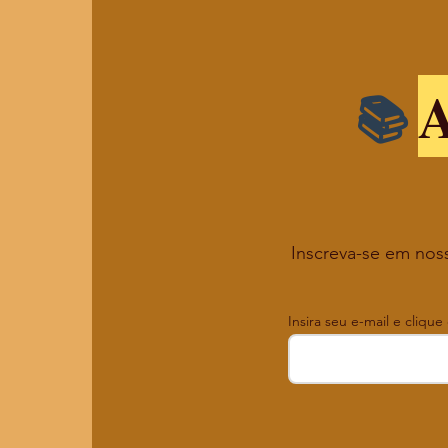
A
Inscreva-se em noss
Insira seu e-mail e clique