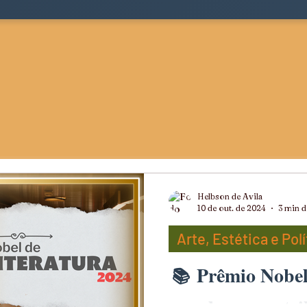
Helbson de Avila
10 de out. de 2024
3 min d
Arte, Estética e Polí
Prêmio Nobel
ts