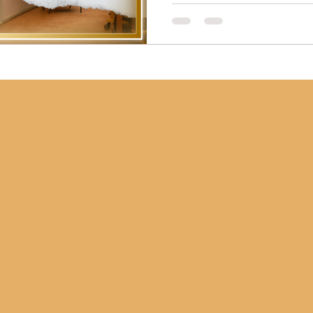
sobre a contri
Em um mundo em constant
pilares fundamentais da e
Nobel de Literatura, desd
uma das mais prestigiosas
celebrando obras que tran
normas sociais e políticas
Nobel de Literatura 2024 